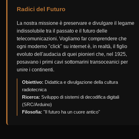
VIDEO
Radici del Futuro
GALLERIA
La nostra missione è preservare e divulgare il legame
indissolubile tra il passato e il futuro delle
FOTOGRAFICA
telecomunicazioni. Vogliamo far comprendere che
ogni moderno "click" su internet è, in realtà, il figlio
CONFERMA
evoluto dell'audacia di quei pionieri che, nel 1925,
RICEZIONE
posavano i primi cavi sottomarini transoceanici per
unire i continenti.
ORA
NEL
Obiettivo:
Didattica e divulgazione della cultura
MONDO
radiotecnica
Ricerca:
Sviluppo di sistemi di decodifica digitali
(SRC/Arduino)
GREEN
Filosofia:
"Il futuro ha un cuore antico"
FOREVER