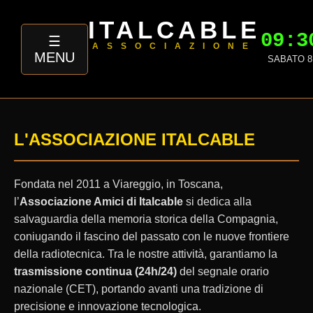
ITALCABLE
09:3
☰
ASSOCIAZIONE
TRADIZIONE
MENU
HOME
SABATO 8
RADIOTELEGRAFICA E TEMPO
PAGE
CAMPIONE
LA
STORICA
L'ASSOCIAZIONE ITALCABLE
ITALCABLE
Fondata nel 2011 a Viareggio, in Toscana,
GIOVANNI
l’
Associazione Amici di Italcable
si dedica alla
CAROSIO
salvaguardia della memoria storica della Compagnia,
coniugando il fascino del passato con le nuove frontiere
RASSEGNA
della radiotecnica. Tra le nostre attività, garantiamo la
STORICA
trasmissione continua (24h/24)
del segnale orario
nazionale (CET), portando avanti una tradizione di
SPECIFICHE
precisione e innovazione tecnologica.