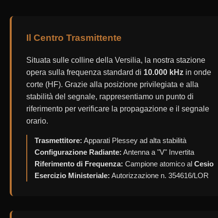
TECNICHE
CODICE
Il Centro Trasmittente
SRC
E
Situata sulle colline della Versilia, la nostra stazione
opera sulla frequenza standard di
10.000 kHz
in onde
AUDIO
corte (HF). Grazie alla posizione privilegiata e alla
stabilità del segnale, rappresentiamo un punto di
TELEMETRIA
riferimento per verificare la propagazione e il segnale
TX
orario.
DECODER
Trasmettitore:
Apparati Plessey ad alta stabilità
ARDUINO
Configurazione Radiante:
Antenna a "V" Invertita
Riferimento di Frequenza:
Campione atomico al
Cesio
Esercizio Ministeriale:
Autorizzazione n. 354616/LOR
PROPAGAZIONE
LIVE
GALLERIA